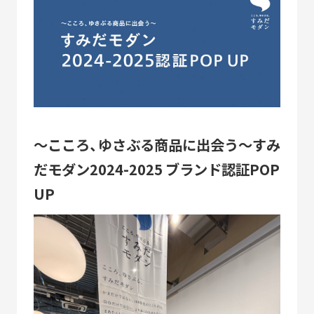
ACTIVITY
「すみだモダン」の主な活動
つながる
パートナーシップ連携
つくる
フラッグシップ商品開発
つたえる
ブランドコミュニケーション展開
～こころ、ゆさぶる商品に出会う～すみ
台湾・千葉大学連携
だモダン2024-2025 ブランド認証POP
UP
LEARN MORE
「すみだモダン」をもっと知る
HISTORY
「すみだモダン」の成り立ちと現在地
「すみだモダン」ブランド認証商品