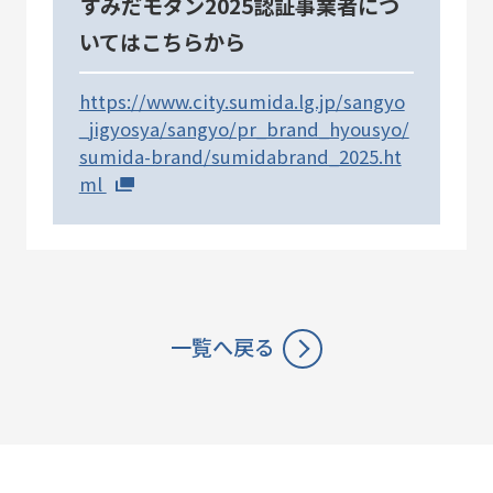
すみだモダン2025認証事業者につ
SDGs
コラボレーター
いてはこちらから
デザイナー
コラボレーション
https://www.city.sumida.lg.jp/sangyo
グッドデザイン賞
すみだ3M運動
_jigyosya/sangyo/pr_brand_hyousyo/
sumida-brand/sumidabrand_2025.ht
フロンティアすみだ塾
ml
クラウドファンディング
職人
ベストオブすみだモダン
一覧へ戻る