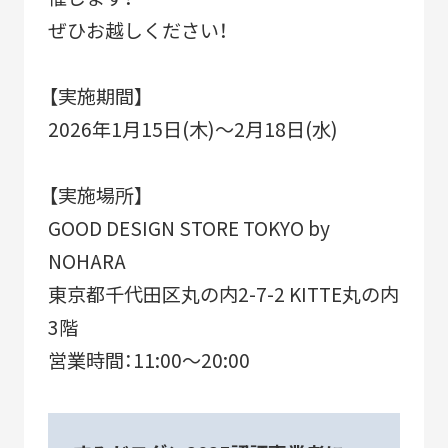
SUSTAINABLE
CO-CREATION
ぜひお越しください！
持続可能性
共創性
【実施期間】
2026年1月15日(木)～2月18日(水)
ORIGINALITY
DIVERSITY
独自性
多様性
【実施場所】
GOOD DESIGN STORE TOKYO by
VISION
LEARNING
HISTORY
NOHARA
構想
育成
歴史
東京都千代田区丸の内2-7-2 KITTE丸の内
3階
営業時間：11:00～20:00
KEYWORDS
フラッグシップ商品開発
ものづくり