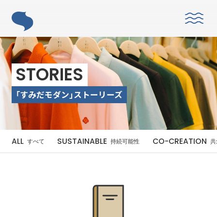
ABOUT
STORIES
「すみだモダン」ストーリーズ
「すみだモダン」とは？
ALL
SUSTAINABLE
CO-CREATION
すべて
持続可能性
共