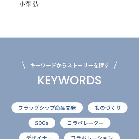
SUSTAINABLE
CO-CREATION
――小澤 弘
持続可能性
共創性
ORIGINALITY
DIVERSITY
独自性
多様性
キーワードからストーリーを探す
KEYWORDS
VISION
LEARNING
HISTORY
構想
育成
歴史
フラッグシップ商品開発
ものづくり
KEYWORDS
SDGs
コラボレーター
フラッグシップ商品開発
ものづくり
デザイナー
コラボレーション