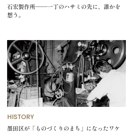
石宏製作所——一丁のハサミの先に、誰かを
2010-2018
想う。
「すみだモダン」ブランド認証飲食店メニュー
2011-2018
すみだモダンブルーパートナー
2021-
STORIES
HISTORY
墨田区が「ものづくりのまち」になったワケ