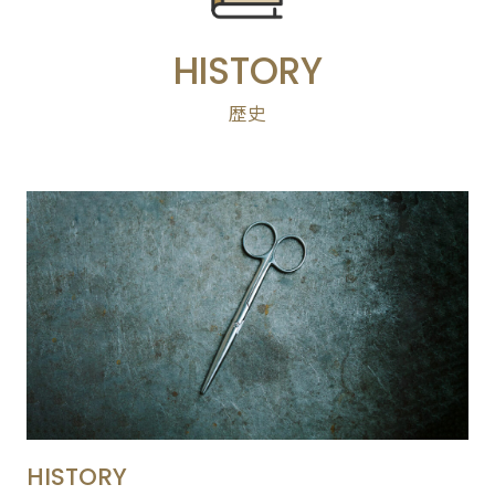
ACTIVITY
「すみだモダン」の主な活動
HISTORY
つながる
パートナーシップ連携
歴史
つくる
フラッグシップ商品開発
つたえる
ブランドコミュニケーション展開
台湾・千葉大学連携
LEARN MORE
「すみだモダン」をもっと知る
HISTORY
「すみだモダン」の成り立ちと現在地
HISTORY
「すみだモダン」ブランド認証商品