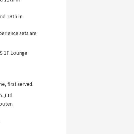
nd 18th in
perience sets are
S 1F Lounge
e, first served.
o.,Ltd
kouten
i