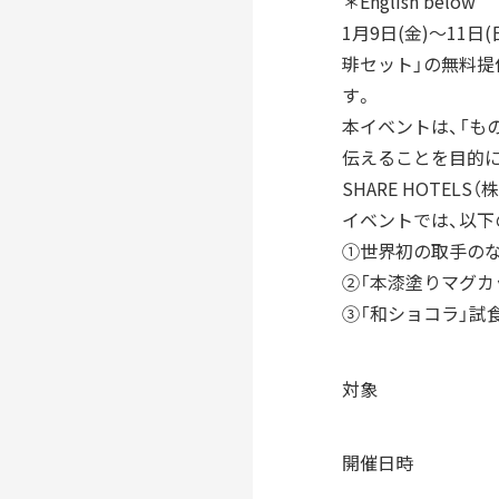
＊English below
つながる
パートナーシップ連携
1月9日(金)〜11
つくる
フラッグシップ商品開発
琲セット」の無料提供イ
つたえる
す。
ブランドコミュニケーシ
本イベントは、「も
台湾・千葉大学連携
伝えることを目的に、
SHARE HOTE
イベントでは、以下
LEARN MORE
「すみだモダン」をもっと
①世界初の取手のな
HISTORY
②「本漆塗りマグカ
「すみだモダン」の成り立ちと現在地
③「和ショコラ」試
「すみだモダン」ブランド
2010-2018
「すみだモダン」ブランド
対象
2011-2018
すみだモダンブルーパー
開催日時
2021-