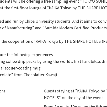
tudents will be offering a free sampling event "TOKYO SUMI
at the first-floor lounge of "KAIKA Tokyo by THE SHARE HO
ned and run by Chiba University students. And it aims to conv
 of Manufacturing" and "Sumida Modern Certified Products
th the cooperation of KAIKA Tokyo by THE SHARE HOTELS (Re
ture the following experiences
g coffee drip packs by using the world's first handleless dr
 a lacquer-coating mug
olate" from Chocolatier Kawaji.
ons
Guests staying at "KAIKA Tokyo b
HOTELS" on the day of the event
From 7p.m. to 10p.m. on the 9th an