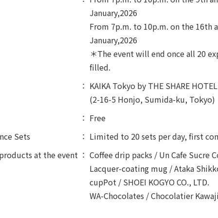
January,2026
From 7p.m. to 10p.m. on the 16th a
January,2026
＊The event will end once all 20 ex
filled.
KAIKA Tokyo by THE SHARE HOTEL
(2-16-5 Honjo, Sumida-ku, Tokyo)
Free
nce Sets
Limited to 20 sets per day, first com
roducts at the event
Coffee drip packs / Un Cafe Sucre C
Lacquer-coating mug / Ataka Shik
cupPot / SHOEI KOGYO CO., LTD.
WA-Chocolates / Chocolatier Kawaj