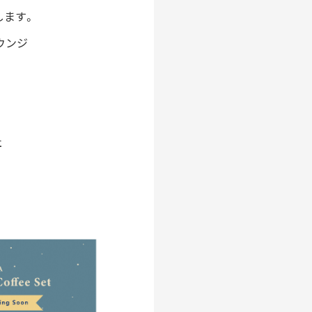
ング
職人
します。
ダン
ラウンジ
社
MMUNITY