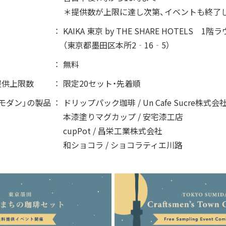
クラウドファンディ
＊提供数が上限に達し次第、イベントも終了
ベストオブすみだモ
KAIKA 東京 by THE SHARE HOTELS 1階
（東京都墨田区本所2‐16‐5）
無料
提供上限数
限定20セット・先着順
モダン」の製品
ドリップパック珈琲 / Un Cafe Sucre株式会
本漆塗りマグカップ / 安宅漆工店
CERTIFICATION
CO
cupPot / 昌栄工業株式会社
和ショコラ / ショコラティエ川路