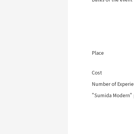
Place
Cost
Number of Experie
"Sumida Modern" p