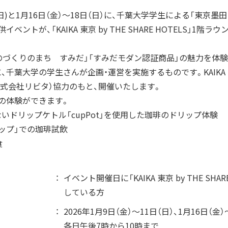
ORIGINALITY
日(日)と1月16日（金）～18日（日）に、千葉大学学生による「東京
独自性
ベントが、「KAIKA 東京 by THE SHARE HOTELS」1階
ョン展開
のづくりのまち すみだ」「すみだモダン認証商品」の魅力を体
千葉大学の学生さんが企画・運営を実施するものです。KAIKA 東京
VISION
L
LS（株式会社リビタ）協力のもと、開催いたします。
構想
の体験ができます。
知る
いドリップケトル「cupPot」を使用した珈琲のドリップ体験
ップ」での珈琲試飲
KEYWORDS
食
認証商品
フラッグシップ商品
SDGs
コラボ
認証飲食店メニュー
イベント開催日に「KAIKA 東京 by THE SHAR
コラボレーション
している方
トナー
2026年1月9日（金）～11日（日）、1月16日（金）
すみだ3M運動
各日午後7時から10時まで