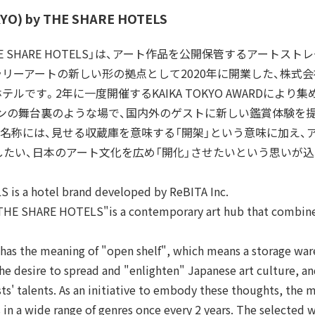
O) by THE SHARE HOTELS
y THE SHARE HOTELS」は、アート作品を公開保管するアート
リーアートの新しい形の拠点として2020年に開業した、株式
ルです。2年に一度開催するKAIKA TOKYO AWARDにより
ンの舞台裏のような場で、国内外のゲストに新しい鑑賞体験を
という名称には、見せる収蔵庫を意味する「開架」という意味に加え
したい、日本のアート文化を広め「開化」させたいという思いが
is a hotel brand developed by ReBITA Inc.
HE SHARE HOTELS"is a contemporary art hub that combines
as the meaning of "open shelf", which means a storage war
the desire to spread and "enlighten" Japanese art culture, a
ists' talents. As an initiative to embody these thoughts, the
 in a wide range of genres once every 2 years. The selected 