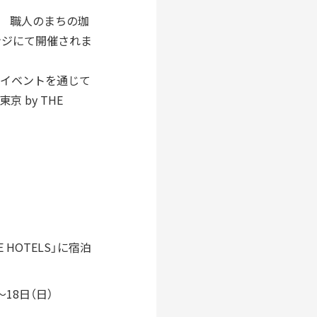
DIVERSITY
墨田 職人のまちの珈
多様性
ラウンジにて開催されま
験イベントを通じて
 by THE
EARNING
HISTORY
育成
歴史
開発
ものづくり
レーター
デザイナー
E HOTELS」に宿泊
グッドデザイン賞
～18日（日）
フロンティアすみだ塾