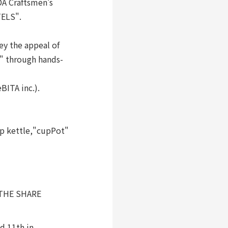
DA Craftsmen's
TELS".
ey the appeal of
" through hands-
BITA inc.).
ip kettle,"cupPot"
y THE SHARE
d 11th in