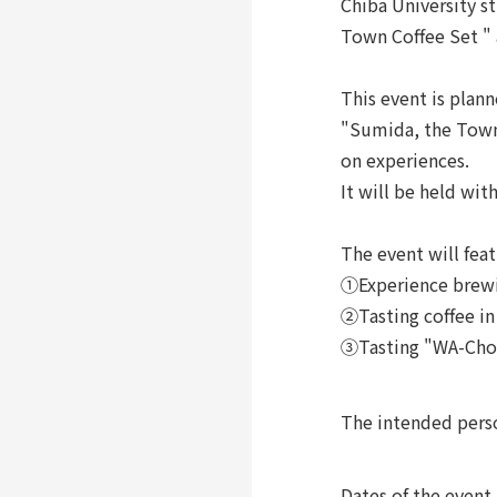
Chiba University s
Town Coffee Set " 
This event is plan
"Sumida, the Town
on experiences.
It will be held wi
The event will fea
①Experience brewin
②Tasting coffee in
③Tasting "WA-Choc
The intended pers
Dates of the event