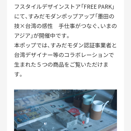
ACTIVITY
「すみだモダン」の主な活動
フスタイルデザインストア「FREE PARK」
にて、すみだモダンポップアップ「墨田の
つながる
パートナーシップ連携
技×台湾の感性 手仕事がつなぐ、いまの
つくる
フラッグシップ商品開発
アジア」が開催中です。
本ポップでは、すみだモダン認証事業者と
つたえる
ブランドコミュニケーション展開
台湾デザイナー等のコラボレーションで
台湾・千葉大学連携
生まれた５つの商品をご覧いただけま
す。
LEARN MORE
「すみだモダン」をもっと知る
HISTORY
「すみだモダン」の成り立ちと現在地
「すみだモダン」ブランド認証商品