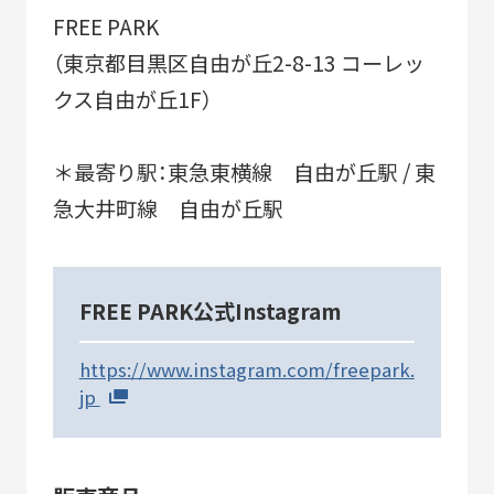
SUSTAINABLE
CO-CREATION
FREE PARK
持続可能性
共創性
（東京都目黒区自由が丘2-8-13 コーレッ
クス自由が丘1F）
ORIGINALITY
DIVERSITY
＊最寄り駅：東急東横線 自由が丘駅 / 東
独自性
多様性
急大井町線 自由が丘駅
VISION
LEARNING
HISTORY
構想
育成
歴史
FREE PARK公式Instagram
https://www.instagram.com/freepark.
jp
KEYWORDS
フラッグシップ商品開発
ものづくり