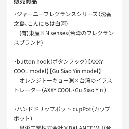
販売商品
SDGs
コラボレーター
・ジャーニーフレグランスシリーズ（沈香
デザイナー
コラボレーション
之島、こんにちは白河）
(有)東屋×N senses(台湾のフレグラン
グッドデザイン賞
すみだ3M運動
スブランド)
フロンティアすみだ塾
・button hook（ボタンフック）【AXXY
クラウドファンディング
職人
COOL model】【Gu Siao Yin model】
ベストオブすみだモダン
オレンジトーキョー㈱×台湾のイラス
トレーター（AXXY COOL・Gu Siao Yin ）
・ハンドドリップポット cupPot（カップ
ポット）
昌栄工業株式会社×BALANCE WU（台