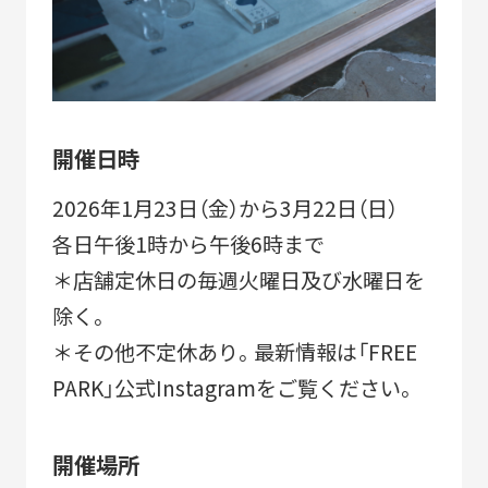
2010-2018
「すみだモダン」ブランド認証飲食店メニュー
2011-2018
すみだモダンブルーパートナー
開催日時
2021-
2026年1月23日（金）から3月22日（日）
各日午後1時から午後6時まで
＊店舗定休日の毎週火曜日及び水曜日を
STORIES
除く。
＊その他不定休あり。最新情報は「FREE
PARK」公式Instagramをご覧ください。
開催場所