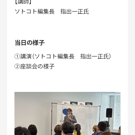
【講師】
SUSTAINABLE
CO-CREATION
ソトコト編集長 指出一正氏
持続可能性
共創性
当日の様子
ORIGINALITY
DIVERSITY
独自性
多様性
①講演（ソトコト編集長 指出一正氏）
②座談会の様子
VISION
LEARNING
HISTORY
構想
育成
歴史
KEYWORDS
フラッグシップ商品開発
ものづくり