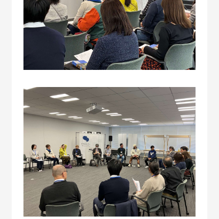
SDGs
コラボレーター
デザイナー
コラボレーション
グッドデザイン賞
すみだ3M運動
フロンティアすみだ塾
クラウドファンディング
職人
ベストオブすみだモダン