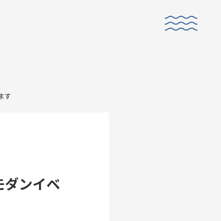
ます
E
CO-CREATION
共創性
モダンイベ