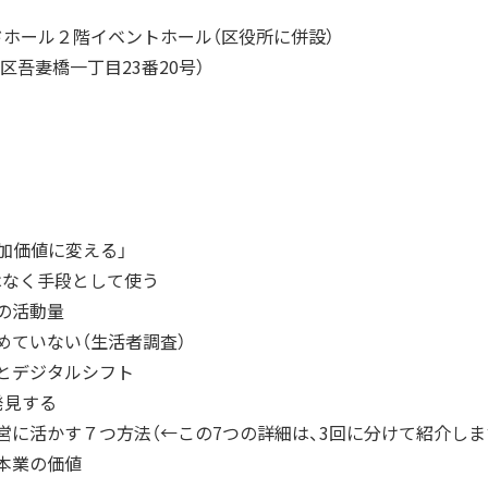
ホール２階イベントホール（区役所に併設）
墨田区吾妻橋一丁目23番20号）
加価値に変える」
ではなく手段として使う
の活動量
めていない（生活者調査）
とデジタルシフト
発見する
営に活かす７つ方法（←この7つの詳細は、3回に分けて紹介しま
・本業の価値