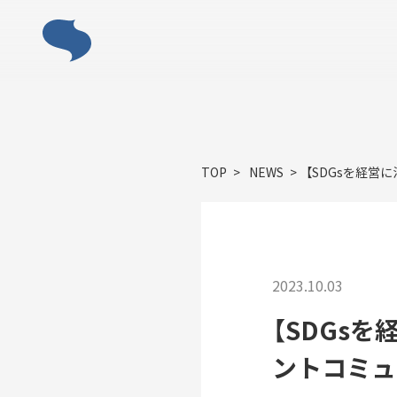
ABOUT
TOP
NEWS
【SDGsを経営
「すみだモ
2023.10.03
【SDGs
ントコミュ
ACTIVITY
「すみだモダン」の主な活動