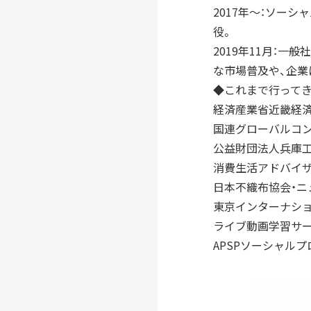
2017年～：ソー
役。
2019年11月：
な市場普及や、企業
◆これまで行ってき
経済産業省近畿経済
国連グローバルコ
公益財団法人兵庫工
消費生活アドバイ
日本不織布協会・ニ
東京インターナシ
ライブ動画学習サービ
APSPソーシャル