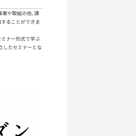
DIVERSITY
事業や取組の他、課
多様性
加することができま
セミナー形式で学ぶ
EARNING
HISTORY
立したセミナーとな
育成
歴史
開発
ものづくり
レーター
デザイナー
グッドデザイン賞
フロンティアすみだ塾