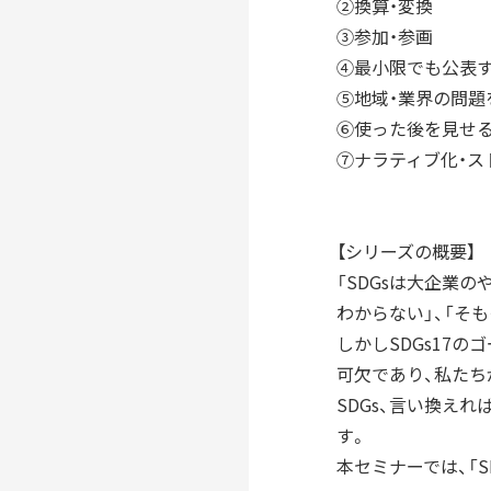
②換算・変換
③参加・参画
④最小限でも公表
⑤地域・業界の問題
⑥使った後を見せ
⑦ナラティブ化・ス
【シリーズの概要】
「SDGsは大企業
わからない」、「そ
しかしSDGs17
可欠であり、私たち
SDGs、言い換え
す。
本セミナーでは、「