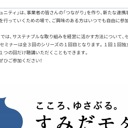
ORIGINALITY
ュニティ」は、事業者の皆さんの「つながり」を作り、新たな連携
独自性
等を行っていくための場で、ご興味のある方はいつでも自由に参
ョン展開
ィでは、サステナブルな取り組みを経営に活かす方法について、
VISION
L
本セミナーは全３回のシリーズの１回目となります。１回１回独
構想
１つの回だけ聴講いただくこともできます。
知る
ぜひご参加ください！
KEYWORDS
認証商品
フラッグシップ商品
SDGs
コラボ
認証飲食店メニュー
コラボレーション
トナー
すみだ3M運動