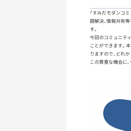
つながる
パートナーシップ連携
つくる
「すみだモダンコミ
フラッグシップ商品開発
題解決、情報共有
つたえる
ブランドコミュニケーシ
す。
台湾・千葉大学連携
今回のコミュニテ
ことができます。
りますので、どれか
LEARN MORE
「すみだモダン」をもっと
この貴重な機会に、
HISTORY
「すみだモダン」の成り立ちと現在地
「すみだモダン」ブランド
2010-2018
「すみだモダン」ブランド
2011-2018
すみだモダンブルーパー
2021-