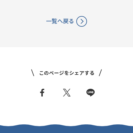
SDGs
コラボレーター
デザイナー
コラボレーション
一覧へ戻る
グッドデザイン賞
すみだ3M運動
フロンティアすみだ塾
クラウドファンディング
職人
このページをシェアする
ベストオブすみだモダン