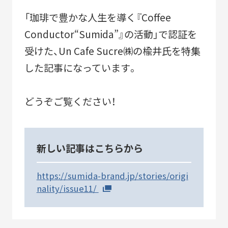
SUSTAINABLE
CO-CREATION
「珈琲で豊かな人生を導く『Coffee
持続可能性
共創性
Conductor“Sumida”』の活動」で認証を
受けた、Un Cafe Sucre㈱の楡井氏を特集
した記事になっています。
ORIGINALITY
DIVERSITY
独自性
多様性
どうぞご覧ください！
VISION
LEARNING
HISTORY
構想
育成
歴史
新しい記事はこちらから
https://sumida-brand.jp/stories/origi
KEYWORDS
nality/issue11/
フラッグシップ商品開発
ものづくり