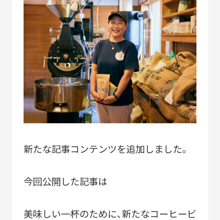
ACTIVITY
「すみだモダン」の主な活動
つながる
パートナーシップ連携
つくる
フラッグシップ商品開発
つたえる
ブランドコミュニケーション展開
台湾・千葉大学連携
新たな記事コンテンツを追加しました。
LEARN MORE
「すみだモダン」をもっと知る
今回公開した記事は
HISTORY
「すみだモダン」の成り立ちと現在地
美味しい一杯のために、新たなコーヒービ
「すみだモダン」ブランド認証商品