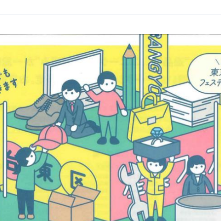
ORIGINALITY
独自性
ョン展開
VISION
L
構想
知る
KEYWORDS
認証商品
フラッグシップ商品
SDGs
コラボ
認証飲食店メニュー
コラボレーション
トナー
すみだ3M運動