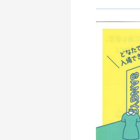
つながる
パートナーシップ連携
つくる
フラッグシップ商品開発
つたえる
ブランドコミュニケーシ
台湾・千葉大学連携
LEARN MORE
「すみだモダン」をもっと
HISTORY
「すみだモダン」の成り立ちと現在地
「すみだモダン」ブランド
2010-2018
「すみだモダン」ブランド
2011-2018
すみだモダンブルーパー
2021-