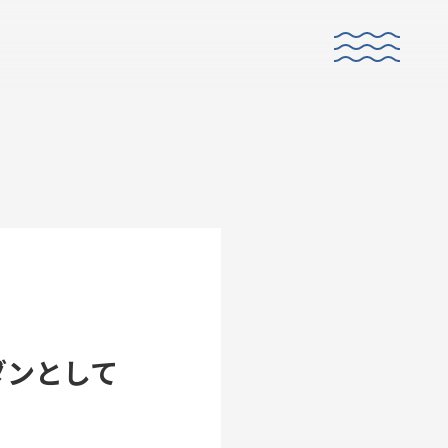
E
CO-CREATION
共創性
モダンとして