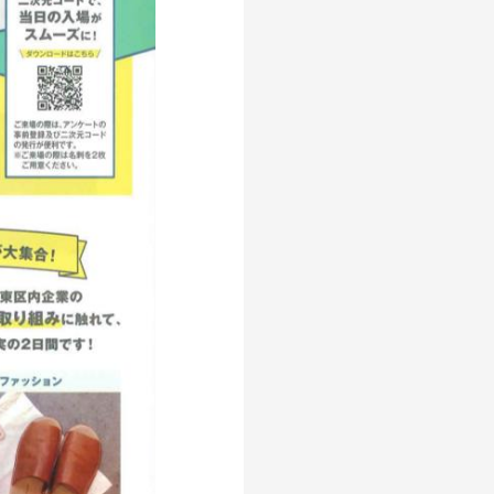
ング
職人
ダン
MMUNITY