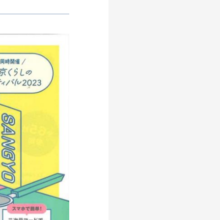
DIVERSITY
多様性
EARNING
HISTORY
育成
歴史
開発
ものづくり
レーター
デザイナー
グッドデザイン賞
フロンティアすみだ塾