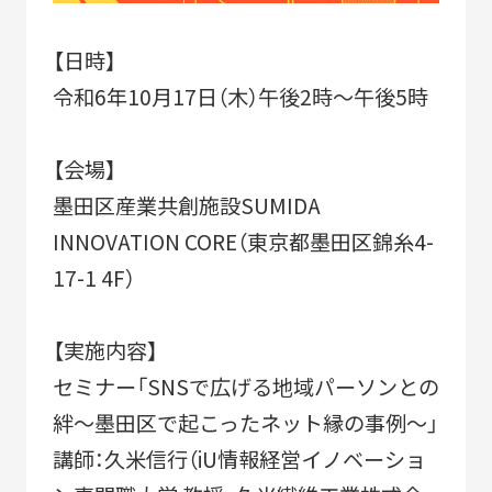
SDGs
コラボレーター
【日時】
デザイナー
コラボレーション
令和6年10月17日（木）午後2時～午後5時
グッドデザイン賞
すみだ3M運動
【会場】
フロンティアすみだ塾
墨田区産業共創施設SUMIDA
クラウドファンディング
職人
INNOVATION CORE（東京都墨田区錦糸4-
17-1 4F）
ベストオブすみだモダン
【実施内容】
セミナー「SNSで広げる地域パーソンとの
絆～墨田区で起こったネット縁の事例～」
講師：久米信行（iU情報経営イノベーショ