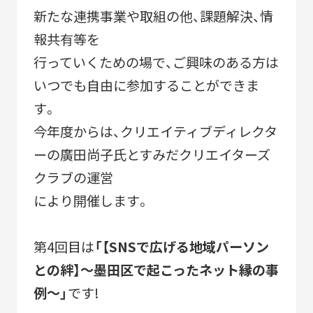
ACTIVITY
「すみだモダン」の主な活動
新たな連携事業や取組の他、課題解決、情
報共有等を
つながる
パートナーシップ連携
行っていくための場で、ご興味のある方は
つくる
フラッグシップ商品開発
いつでも自由に参加することができま
す。
つたえる
ブランドコミュニケーション展開
今年度からは、クリエイティブディレクタ
台湾・千葉大学連携
ーの廣田尚子氏とすみだクリエイターズ
クラブの運営
により開催します。
LEARN MORE
「すみだモダン」をもっと知る
第4回目は
「【SNSで広げる地域パーソン
HISTORY
との絆】～墨田区で起こったネット縁の事
「すみだモダン」の成り立ちと現在地
例～」
です!
「すみだモダン」ブランド認証商品