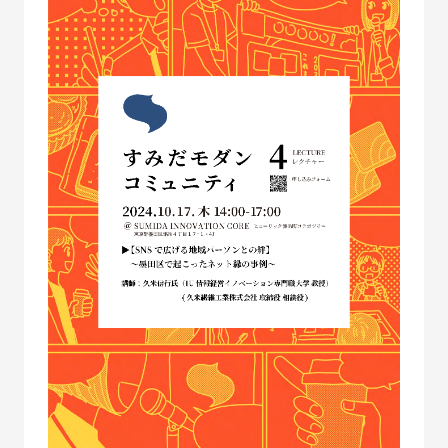
SUSTAINABLE
CO-CREATION
持続可能性
共創性
ORIGINALITY
DIVERSITY
独自性
多様性
VISION
LEARNING
HISTORY
構想
育成
歴史
KEYWORDS
フラッグシップ商品開発
ものづくり