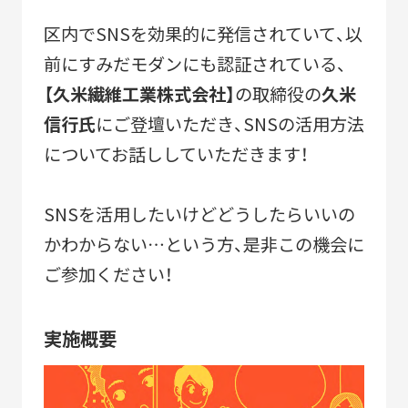
2010-2018
区内でSNSを効果的に発信されていて、以
「すみだモダン」ブランド認証飲食店メニュー
前にすみだモダンにも認証されている、
2011-2018
【久米繊維工業株式会社】
の取締役の
久米
すみだモダンブルーパートナー
信行氏
にご登壇いただき、SNSの活用方法
2021-
についてお話ししていただきます！
SNSを活用したいけどどうしたらいいの
かわからない…という方、是非この機会に
STORIES
ご参加ください！
実施概要