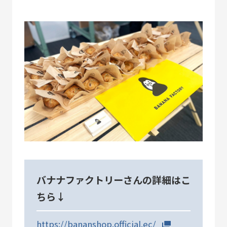
SDGs
コラボレーター
デザイナー
コラボレーション
グッドデザイン賞
すみだ3M運動
フロンティアすみだ塾
クラウドファンディング
職人
ベストオブすみだモダン
バナナファクトリーさんの詳細はこ
ちら↓
https://bananshop.official.ec/