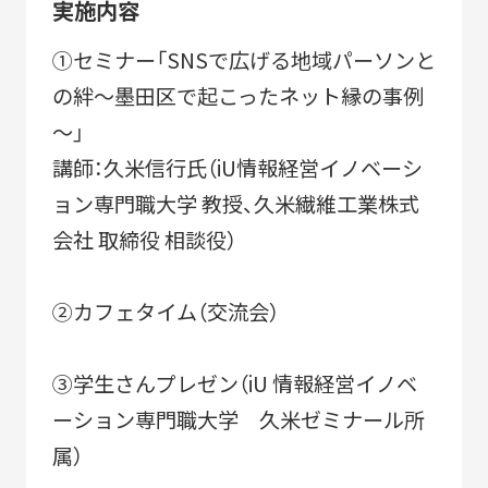
実施内容
2010-2018
①セミナー「SNSで広げる地域パーソンと
「すみだモダン」ブランド認証飲食店メニュー
の絆～墨田区で起こったネット縁の事例
2011-2018
～」
すみだモダンブルーパートナー
講師：久米信行氏（iU情報経営イノベーシ
2021-
ョン専門職大学 教授、久米繊維工業株式
会社 取締役 相談役）
②カフェタイム（交流会）
STORIES
③学生さんプレゼン（iU 情報経営イノベ
ーション専門職大学 久米ゼミナール所
属）