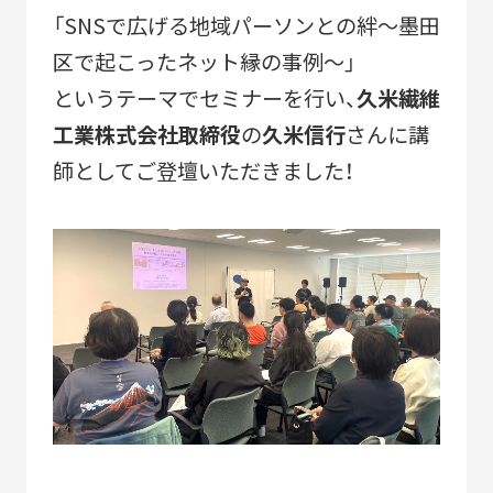
ACTIVITY
「すみだモダン」の主な活動
「SNSで広げる地域パーソンとの絆～墨田
区で起こったネット縁の事例～」
つながる
パートナーシップ連携
というテーマでセミナーを行い、
久米繊維
つくる
フラッグシップ商品開発
工業株式会社取締役
の
久米信行
さんに講
師としてご登壇いただきました！
つたえる
ブランドコミュニケーション展開
台湾・千葉大学連携
LEARN MORE
「すみだモダン」をもっと知る
HISTORY
「すみだモダン」の成り立ちと現在地
「すみだモダン」ブランド認証商品