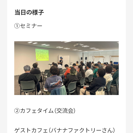
SUSTAINABLE
CO-CREATION
当日の様子
持続可能性
共創性
①セミナー
ORIGINALITY
DIVERSITY
独自性
多様性
VISION
LEARNING
HISTORY
構想
育成
歴史
②カフェタイム（交流会）
KEYWORDS
フラッグシップ商品開発
ものづくり
ゲストカフェ（バナナファクトリーさん）