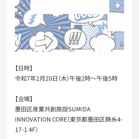
SDGs
コラボレーター
デザイナー
コラボレーション
グッドデザイン賞
すみだ3M運動
フロンティアすみだ塾
クラウドファンディング
職人
【日時】
令和7年2月20日（木）午後2時～午後5時
ベストオブすみだモダン
【会場】
墨田区産業共創施設SUMIDA
INNOVATION CORE（東京都墨田区錦糸4-
17-1 4F）