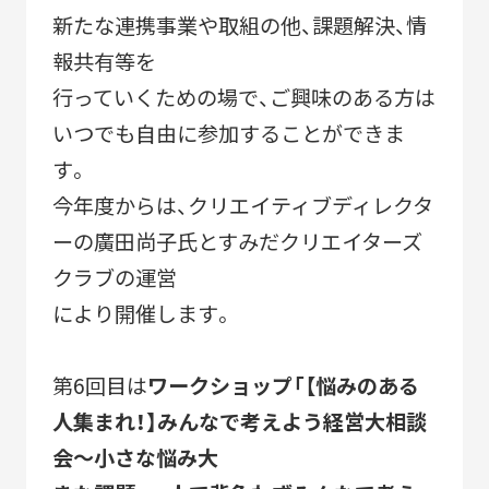
ACTIVITY
「すみだモダン」の主な活動
新たな連携事業や取組の他、課題解決、情
報共有等を
つながる
パートナーシップ連携
行っていくための場で、ご興味のある方は
つくる
フラッグシップ商品開発
いつでも自由に参加することができま
す。
つたえる
ブランドコミュニケーション展開
今年度からは、クリエイティブディレクタ
台湾・千葉大学連携
ーの廣田尚子氏とすみだクリエイターズ
クラブの運営
により開催します。
LEARN MORE
「すみだモダン」をもっと知る
第6回目は
ワークショップ「【悩みのある
HISTORY
人集まれ！】みんなで考えよう経営大相談
「すみだモダン」の成り立ちと現在地
会～小さな悩み大
「すみだモダン」ブランド認証商品