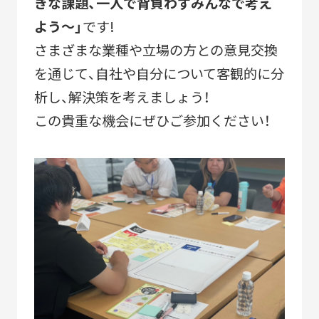
きな課題、一人で背負わずみんなで考え
2010-2018
よう～」
です!
「すみだモダン」ブランド認証飲食店メニュー
さまざまな業種や立場の方との意見交換
2011-2018
を通じて、自社や自分について客観的に分
すみだモダンブルーパートナー
析し、解決策を考えましょう！
2021-
この貴重な機会にぜひご参加ください！
STORIES