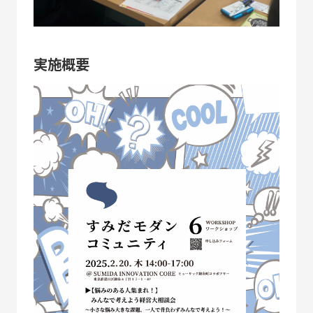
SUSTAINABLE
CO-CREATION
持続可能性
共創性
実施概要
ORIGINALITY
DIVERSITY
独自性
多様性
VISION
LEARNING
HISTORY
構想
育成
歴史
KEYWORDS
フラッグシップ商品開発
ものづくり