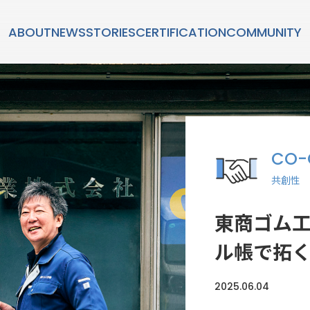
ABOUT
NEWS
STORIES
CERTIFICATION
COMMUNITY
STORIES
CO-
共創性
ダン」とは？
SUSTAINABL
東商ゴム工
持続可能性
ル帳で拓
2025.06.04