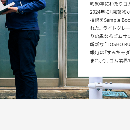
約60年にわたりゴ
ORIGINALITY
2024年に「廃棄
独自性
技術をSample 
ョン展開
れた。ライトグレ
りの異なるゴムサン
斬新な「TOSHO RUB
VISION
L
構想
帳）」は「すみだモ
知る
まれ、今、ゴム業界
KEYWORDS
認証商品
フラッグシップ商品
SDGs
コラボ
認証飲食店メニュー
コラボレーション
トナー
すみだ3M運動