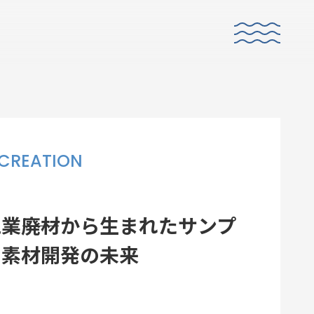
CREATION
E
CO-CREATION
業――廃材から生まれたサンプ
共創性
く素材開発の未来