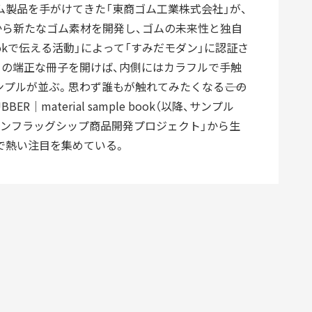
ム製品を手がけてきた「東商ゴム工業株式会社」が、
DIVERSITY
物から新たなゴム素材を開発し、ゴムの未来性と独自
多様性
Bookで伝える活動」によって「すみだモダン」に認証さ
ーの端正な冊子を開けば、内側にはカラフルで手触
プルが並ぶ。思わず誰もが触れてみたくなる――この
BER｜material sample book（以降、サンプル
EARNING
HISTORY
育成
歴史
ダンフラッグシップ商品開発プロジェクト」から生
で熱い注目を集めている。
開発
ものづくり
レーター
デザイナー
グッドデザイン賞
フロンティアすみだ塾