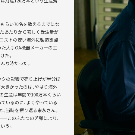
は月産120万本という生産規
もらい70名を数えるまでにな
過ぎたあたりから著しく受注量が
産コストの安い海外に製造拠点
った大手OA機器メーカーの工
けた。
そんな時だった。
ョックの影響で売り上げが半分ほ
が大きかったのは、やはり海外
の生産は年間で100万本くらい
っているのに、よくやっている
と、当時を振り返る末永さん。
——このふたつの苦難により、
いう。