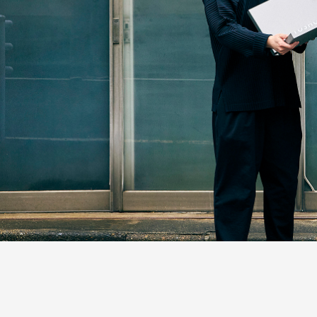
つながる
パートナーシップ連携
つくる
フラッグシップ商品開発
つたえる
ブランドコミュニケーシ
台湾・千葉大学連携
LEARN MORE
「すみだモダン」をもっと
HISTORY
「すみだモダン」の成り立ちと現在地
「すみだモダン」ブランド
2010-2018
「すみだモダン」ブランド
2011-2018
すみだモダンブルーパー
2021-