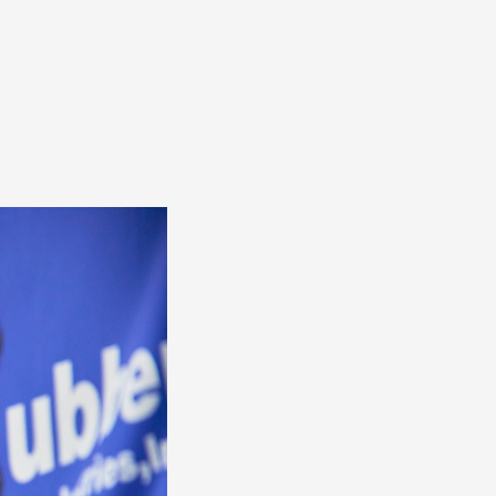
ング
職人
ダン
MMUNITY