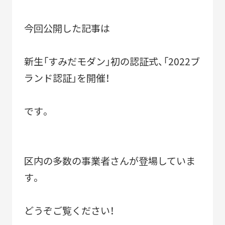
ACTIVITY
「すみだモダン」の主な活動
今回公開した記事は
つながる
パートナーシップ連携
つくる
フラッグシップ商品開発
新生「すみだモダン」初の認証式、「2022ブ
ランド認証」を開催！
つたえる
ブランドコミュニケーション展開
台湾・千葉大学連携
です。
区内の多数の事業者さんが登場していま
LEARN MORE
「すみだモダン」をもっと知る
す。
HISTORY
「すみだモダン」の成り立ちと現在地
どうぞご覧ください！
「すみだモダン」ブランド認証商品