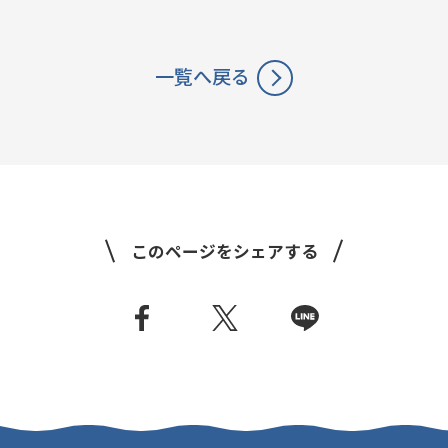
SUSTAINABLE
CO-CREATION
持続可能性
共創性
一覧へ戻る
ORIGINALITY
DIVERSITY
独自性
多様性
VISION
LEARNING
HISTORY
このページをシェアする
構想
育成
歴史
KEYWORDS
フラッグシップ商品開発
ものづくり