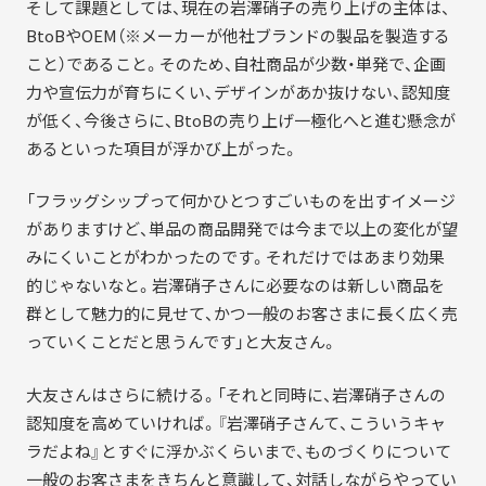
そして課題としては、現在の岩澤硝子の売り上げの主体は、
BtoBやOEM（※メーカーが他社ブランドの製品を製造する
こと）であること。そのため、自社商品が少数・単発で、企画
力や宣伝力が育ちにくい、デザインがあか抜けない、認知度
が低く、今後さらに、BtoBの売り上げ一極化へと進む懸念が
あるといった項目が浮かび上がった。
「フラッグシップって何かひとつすごいものを出すイメージ
がありますけど、単品の商品開発では今まで以上の変化が望
みにくいことがわかったのです。それだけではあまり効果
的じゃないなと。岩澤硝子さんに必要なのは新しい商品を
群として魅力的に見せて、かつ一般のお客さまに長く広く売
っていくことだと思うんです」と大友さん。
大友さんはさらに続ける。「それと同時に、岩澤硝子さんの
認知度を高めていければ。『岩澤硝子さんて、こういうキャ
ラだよね』とすぐに浮かぶくらいまで、ものづくりについて
一般のお客さまをきちんと意識して、対話しながらやってい