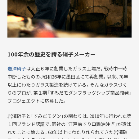
NEWS
CERTIFICATION
100年余の歴史を誇る硝子メーカー
COMMUNITY
岩澤硝子
は大正６年に創業したガラス工場だ。戦時中一時
中断したものの、昭和26年に墨田区にて再創業。以来、70年
以上にわたりガラス製造を続けている。そんなガラスづく
りのプロが、第１期「すみだモダンフラッグシップ商品開発」
プロジェエクトに応募した。
岩澤硝子と「すみだモダン」の関わりは、2010年に行われた第
１回ブランド認証で、同社の「江戸前すり口醤油注ぎ」が選ば
れたことに始まる。60年以上にわたり作られてきた岩澤硝