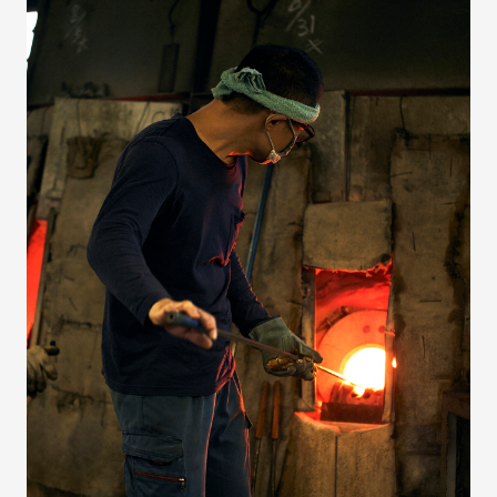
SDGs
コラボレーター
デザイナー
コラボレーション
グッドデザイン賞
すみだ3M運動
フロンティアすみだ塾
クラウドファンディング
職人
ベストオブすみだモダン