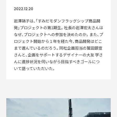
2010-2018
2022.12.20
「すみだモダン」ブランド認証飲食店メニュー
岩澤硝子
は、「すみだモダンフラッグシップ商品開
2011-2018
発」プロジェクトの第1期生。社長の岩澤宏太さんは
なぜ、プロジェクトへの参加を決めたのか。また、プ
すみだモダンブルーパートナー
ロジェクト開始から１年を経た今、商品開発はどこ
2021-
まで進んでいるのだろう。同社企画担当の鷲田顕宣
さんと、企画をサポートするデザイナーの大友 学さ
んに進捗状況を伺いながら目指すべきゴールにつ
いて語っていただいた。
STORIES