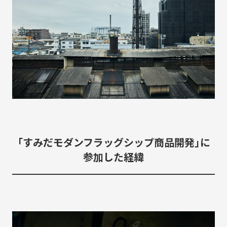
SUSTAINABLE
CO-CREATION
持続可能性
共創性
ORIGINALITY
DIVERSITY
独自性
多様性
VISION
LEARNING
HISTORY
構想
育成
歴史
「すみだモダンフラッグシップ商品開発」に
参加した経緯
KEYWORDS
フラッグシップ商品開発
ものづくり