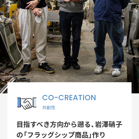
ACTIVITY
「すみだモダン」の主な活動
つながる
パートナーシップ連携
つくる
フラッグシップ商品開発
つたえる
ブランドコミュニケーション展開
台湾・千葉大学連携
CO-CREATION
LEARN MORE
「すみだモダン」をもっと知る
共創性
HISTORY
目指すべき方向から遡る、岩澤硝子
「すみだモダン」の成り立ちと現在地
の「フラッグシップ商品」作り
「すみだモダン」ブランド認証商品