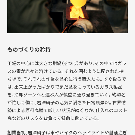
ものづくりの矜持
工場の中心には大きな坩堝（るつぼ）があり、その中ではガラ
スの素が赤々と溶けている。それを囲むように配された持
ち場で、それぞれの作業を熱心に行う職人たち。すぐ後ろで
は、出来上がったばかりでまだ熱をもっているガラス製品
を、冷却ゾーンへと運ぶ人が慎重に通り過ぎていく。約40名
が忙しく働く、岩澤硝子の活気に満ちた日常風景だ。世界情
勢による原料高騰で厳しい状況が続くなか、仕入れのコスト
高などのリスクを背負って懸命に働いている。
創業当初、岩澤硝子は車やバイクのヘッドライトや醤油注ぎ