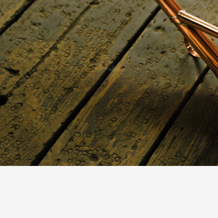
つながる
パートナーシップ連携
つくる
フラッグシップ商品開発
つたえる
ブランドコミュニケーシ
台湾・千葉大学連携
LEARN MORE
「すみだモダン」をもっと
HISTORY
「すみだモダン」の成り立ちと現在地
「すみだモダン」ブランド
2010-2018
「すみだモダン」ブランド
2011-2018
すみだモダンブルーパー
2021-