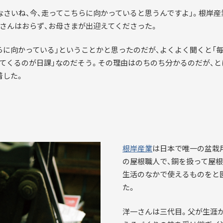
クラウドファンディ
なさいね、今、走ってこちらに向かっていると思うんですよ」。根岸産
ベストオブすみだモ
さんはおらず、お母さまが出迎えてくださった。
らに向かっている」ということかと思ったのだが、よくよく聞くと「
てくるのが日課」なのだそう。その理由はのちのち分かるのだが、
着した。
CERTIFICATION
CO
根岸産業
は日本で唯一の盆栽
の屋根職人で、銅を扱って屋根
生活のなかで使えるものをと
た。
洋一さんは三代目。父が生涯