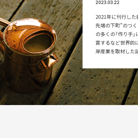
2023.03.22
ORIGINALITY
独自性
2021年に刊行し
先端の下町"のつく
ョン展開
の多くの「作り手
賞するなど世界的
VISION
L
岸産業を取材した
構想
知る
KEYWORDS
認証商品
フラッグシップ商品
SDGs
コラボ
認証飲食店メニュー
コラボレーション
トナー
すみだ3M運動