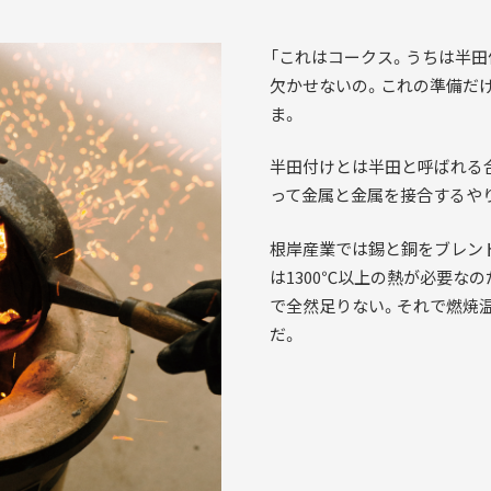
「これはコークス。うちは半
欠かせないの。これの準備だけ
ま。
半田付けとは半田と呼ばれる
って金属と金属を接合するや
根岸産業では錫と銅をブレン
は1300℃以上の熱が必要な
で全然足りない。それで燃焼
だ。