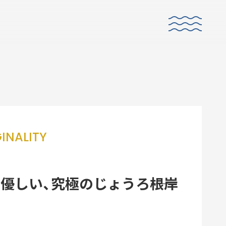
INALITY
E
CO-CREATION
共創性
優しい、究極のじょうろ――根岸