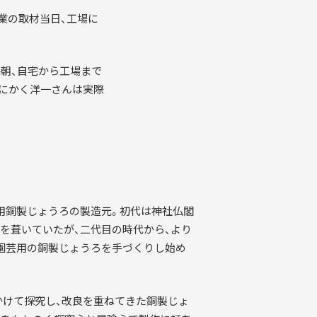
ング
職人
業の取材当日、工場に
ダン
毎朝、自宅から工場まで
とにかく洋一さんは実際
MMUNITY
用銅製じょうろの製造元。初代は神社仏閣
を葺いていたが、二代目の時代から、より
園芸用の銅製じょうろを手づくりし始め
かけて探究し、改良を重ねてきた銅製じょ