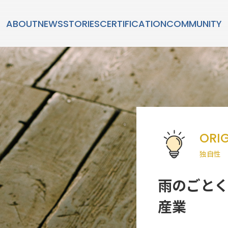
ABOUT
NEWS
STORIES
CERTIFICATION
COMMUNITY
STORIES
ORIG
ダン」とは？
SUSTAINABL
独自性
持続可能性
雨のごとく
産業