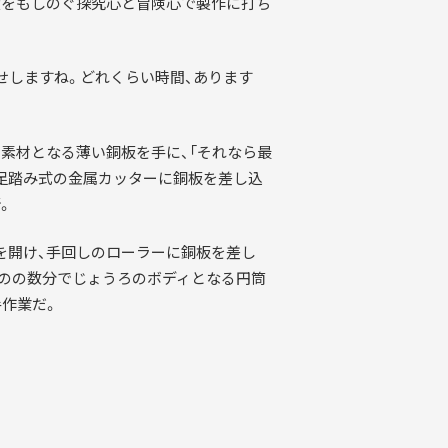
父をもしのぐ探究心と冒険心で製作に打ち
せしますね。どれくらい時間、あります
素材となる薄い銅板を手に、「それなら最
、足踏み式の金属カッターに銅板を差し込
。
を開け、手回しのローラーに銅板を差し
ものの数分でじょうろのボディとなる円筒
手作業だ。