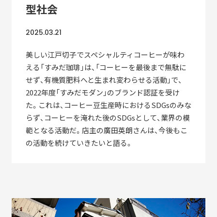
型社会
2010-2018
「すみだモダン」ブランド認証飲食店メニュー
2025.03.21
2011-2018
美しい江戸切子でスペシャルティコーヒーが味わ
すみだモダンブルーパートナー
える「すみだ珈琲」は、「コーヒーを最後まで無駄に
2021-
せず、有機質肥料へと生まれ変わらせる活動」で、
2022年度「すみだモダン」のブランド認証を受け
た。これは、コーヒー豆生産時におけるSDGsのみな
らず、コーヒーを淹れた後のSDGsとして、業界の模
範となる活動だ。店主の廣田英朗さんは、今後もこ
STORIES
の活動を続けていきたいと語る。