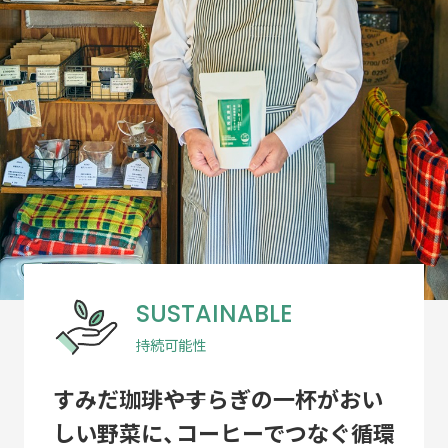
ACTIVITY
「すみだモダン」の主な活動
つながる
パートナーシップ連携
つくる
フラッグシップ商品開発
つたえる
ブランドコミュニケーション展開
台湾・千葉大学連携
SUSTAINABLE
LEARN MORE
「すみだモダン」をもっと知る
持続可能性
HISTORY
すみだ珈琲――やすらぎの一杯がおい
「すみだモダン」の成り立ちと現在地
しい野菜に、コーヒーでつなぐ循環
「すみだモダン」ブランド認証商品