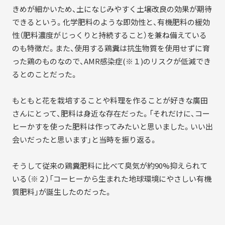
きめが細かいため、土になじみやすく土壌改良の効果が期待
できるという。化学肥料のような即効性と、有機肥料の緩効
性（肥料濃度がじっくりと持続すること）を兼ね備えている
のも特徴だ。また、使用する鶏糞は抗生物質を使用せずに育
った鶏のものなので、AMR感染症(※１)のリスクが低減でき
るとのことだった。
もともと花を栽培することや料理を作ることが好きな廣田
さんにとって、肥料は身近な存在だった。「それだけに、コー
ヒーかすを使った肥料は作ってみたいと思いました。いい出
会いだったと思います」と当時を振り返る。
そうして従来の鶏糞肥料に比べて臭気が約90%抑えられて
いる（※２）「コーヒーから生まれた地球環境にやさしい有機
質肥料」が誕生したのだった。