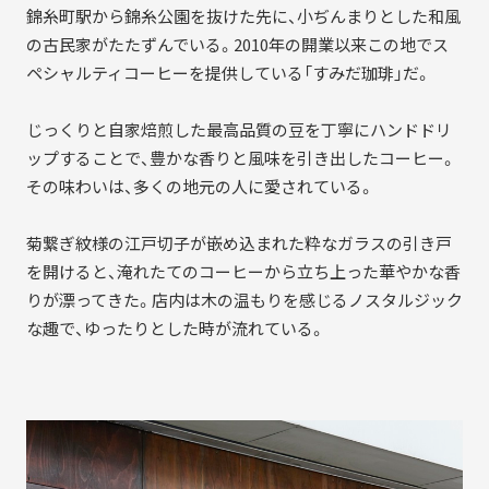
錦糸町駅から錦糸公園を抜けた先に、小ぢんまりとした和風
SDGs
コラボレーター
の古民家がたたずんでいる。2010年の開業以来この地でス
ペシャルティコーヒーを提供している「すみだ珈琲」だ。
デザイナー
コラボレーション
グッドデザイン賞
すみだ3M運動
じっくりと自家焙煎した最高品質の豆を丁寧にハンドドリ
ップすることで、豊かな香りと風味を引き出したコーヒー。
フロンティアすみだ塾
その味わいは、多くの地元の人に愛されている。
クラウドファンディング
職人
菊繋ぎ紋様の江戸切子が嵌め込まれた粋なガラスの引き戸
を開けると、淹れたてのコーヒーから立ち上った華やかな香
ベストオブすみだモダン
りが漂ってきた。店内は木の温もりを感じるノスタルジック
な趣で、ゆったりとした時が流れている。