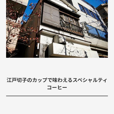
SUSTAINABLE
CO-CREATION
持続可能性
共創性
ORIGINALITY
DIVERSITY
独自性
多様性
VISION
LEARNING
HISTORY
構想
育成
歴史
江戸切子のカップで味わえるスペシャルティ
コーヒー
KEYWORDS
フラッグシップ商品開発
ものづくり