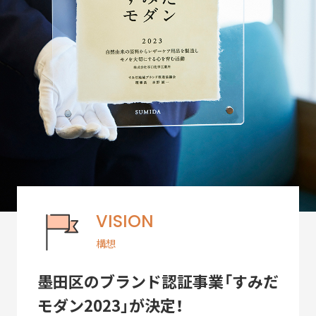
ACTIVITY
「すみだモダン」の主な活動
つながる
パートナーシップ連携
つくる
フラッグシップ商品開発
つたえる
ブランドコミュニケーション展開
台湾・千葉大学連携
VISION
LEARN MORE
「すみだモダン」をもっと知る
構想
HISTORY
墨田区のブランド認証事業「すみだ
「すみだモダン」の成り立ちと現在地
モダン2023」が決定！
「すみだモダン」ブランド認証商品