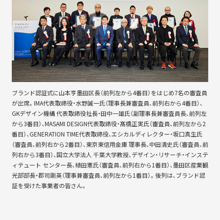
SUSTAINABLE
CO-CREATION
持続可能性
共創性
ORIGINALITY
DIVERSITY
独自性
多様性
ブランド認証式に山本亨墨田区長（前列左から4番目）をはじめ7名の審査員
が出席。IMA代表取締役・水野誠一氏（理事長兼審査員、前列右から4番目）、
GKデザイン機構 代表取締役社長・田中一雄氏（副理事長兼審査員長、前列左
VISION
LEARNING
HISTORY
から3番目）、MASAMI DESIGN代表取締役・髙橋正実氏（審査員、前列左から2
番目）、GENERATION TIME代表取締役、エシカルディレクター・坂口真生氏
構想
育成
歴史
（審査員、前列右から2番目）、東京東信用金庫 理事長、中田清史氏（審査員、前
列右から3番目）、国立大学法人 千葉大学教授、デザイン・リサーチ・インステ
ィテュート センター長、植田憲氏（審査員、前列右から1番目）、墨田区産業観
光部部長・郡司剛英（理事兼審査員、前列左から1番目）。後列は、ブランド認
KEYWORDS
証を受けた事業者の皆さん。
フラッグシップ商品開発
ものづくり