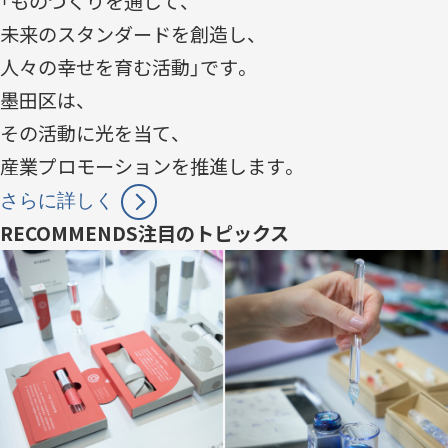
「ものづくりを通して、
ACTIVITY
「すみだモダン」の主な活動
未来のスタンダードを創造し、
つながる
パートナーシップ連携
人々の幸せを育む活動」です。
墨田区は、
つくる
フラッグシップ商品開発
その活動に光を当て、
つたえる
産業プロモーションを推進します。
ブランドコミュニケーション展開
さらに詳しく
台湾・千葉大学連携
RECOMMENDS
注目のトピックス
LEARN MORE
「すみだモダン」をもっと知る
HISTORY
「すみだモダン」の成り立ちと現在地
「すみだモダン」ブランド認証商品