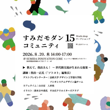
SUSTAINABLE
CO-CREATION
持続可能性
共創性
ORIGINALITY
DIVERSITY
独自性
多様性
VISION
LEARNING
HISTORY
構想
育成
歴史
KEYWORDS
フラッグシップ商品開発
ものづくり